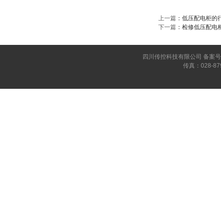
上一篇
：
低压配电柜的
下一篇
：
检修低压配电
四川传控科技有限公司 备案号：蜀I
传真：028-