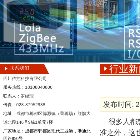
行业新
联系我们
四川传控科技有限公司
服务热线：
18108040800
联系人：罗经理
发布时间: 20
传真：
028-87952938
地址：成都市郫都区德源镇（菁蓉镇）红旗大
很多人都
道北段146号9栋1单
元7楼
厂家地址：
准之外，这
成都市郫都区现代工业港，港通北
四路850号